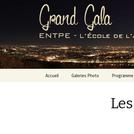
Gala de l'
Aller
Accueil
Galeries Photo
Programme d
au
contenu
Les