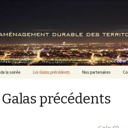
ENTPE
e la soirée
Les Galas précédents
Nos partenaires
Co
Gala 58
 Galas précédents
Gala 59
Gala 60
Gala 61