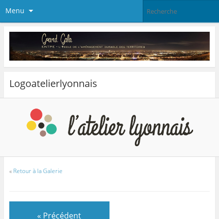
Menu
Logoatelierlyonnais
«
Retour à la Galerie
« Précédent